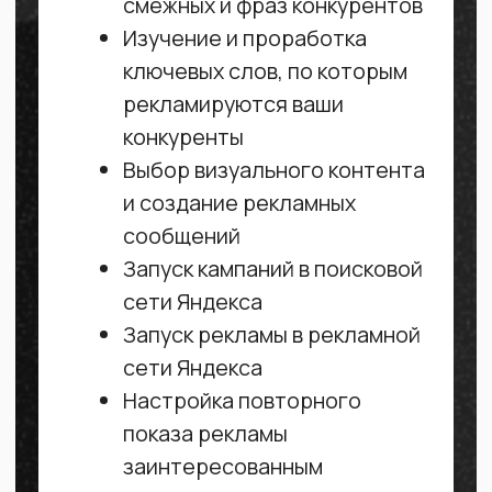
Настройка повторного
показа рекламы
заинтересованным
пользователям
Постоянная доработка
кампаний на базе собранных
данных для повышения
эффективности
Интеграция с действующими
системами аналитики или
установка Calltouch
Подключение защиты
от нецелевых кликов
со стороны конкурентов
Создание целей для
отслеживания конверсий
в Яндекс Метрике
и корректировки стратегии
Мониторинг ключевых
метрик на протяжении
месяца