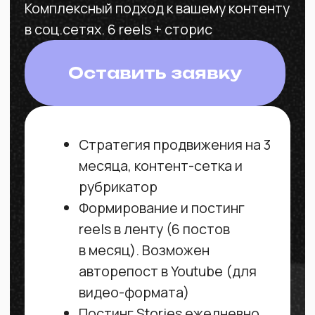
Свяжитесь с нами
+996 505 442 383
ИП Осипов К.А.
ИНН:21707199850105
ОКПО: 34440466