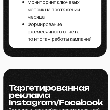
и бюджетом
Создание статических
таргетинг-креативов под
разлиные типы объявлений
Создание
индивидуализованных look-a-
like баз на основе CRM
клиента
Запуск и оптимизация
объявлений
Анализ и внесение
коррективов в рекламные
кампании
Отчёт по итогам
проделанной работы
Можно получить отличный
результат по итогам работы,
заказывая только эту услугу при
условии, что вы сможете
подготовить видео-креативы по