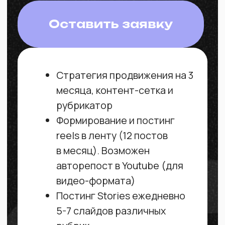
Создание
оперативная коммуникация
продающего сайта
Создание полноценных лендингов для
вашего продукта
Оставить заявку
Глубокий анализ продукта и
целевой аудитории
Глубинное интервью с
собственником
Написание продающих
текстов
Создание прототипа
посадочной страницы
Создание уникального
дизайна сайта
Вёрстка на платформе
тильда
Техническая оптимизация: