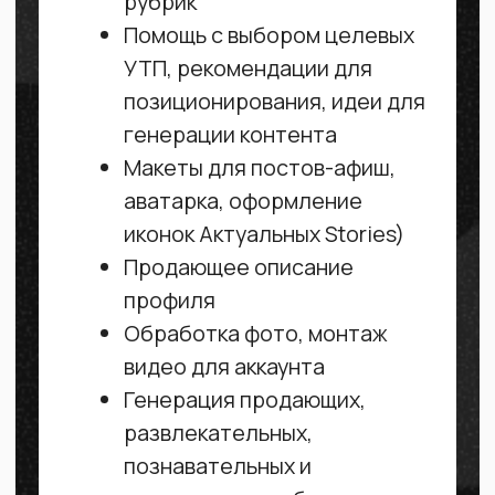
SEO, регистрация боевого
домена
Подключение систем
аналитики и CRM
Стоимость зависит от количества
блоков и сложности дизайн-
реализации (стандартные блоки
или zero)
Давайте
пообщаемся?