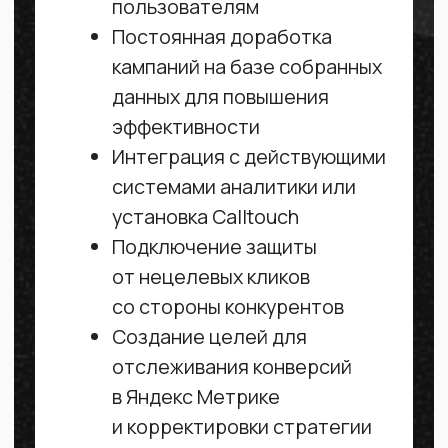
Формирование
ежемесячного отчёта
по итогам работы кампаний
Таргетированная
реклама
Instagram/Facebook
Ведение и настройка таргетированной
рекламы
Оставить заявку
Разработка медиаплана
компании в соответствии
с ее целями, задачами