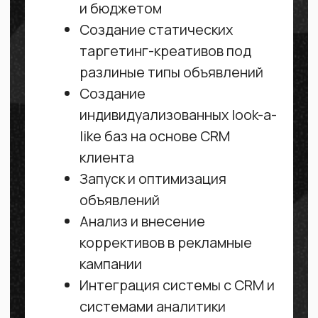
авторепост в Youtube (для
видео-формата)
Постинг Stories ежедневно
5-7 слайдов различных
рубрик
Помощь с выбором целевых
УТП, рекомендации для
позиционирования, идеи для
генерации контента
Макеты для постов-афиш,
аватарка, оформление
иконок Актуальных Stories)
Продающее описание
профиля
Обработка фото, монтаж
видео для аккаунта
Генерация продающих,
развлекательных,
познавательных и
вовлекающих рубрик для
аккаунта