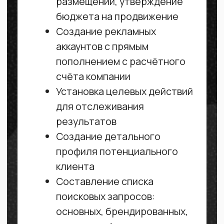
Установка целевых действий
для отслеживания
результатов
Создание детального
профиля потенциального
клиента
Составление списка
поисковых запросов:
основных, брендированных,
смежных и фраз конкурентов
Изучение и проработка
ключевых слов, по которым
рекламируются ваши
конкуренты
Выбор визуального контента
и создание рекламных
сообщений
Запуск кампаний в поисковой
сети Яндекса
Запуск рекламы в рекламной
сети Яндекса