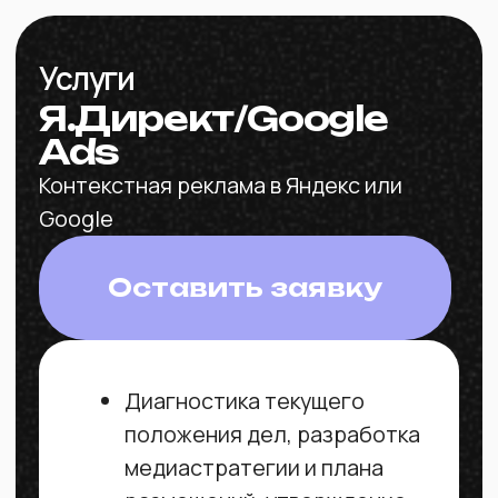
Услуги
Я.Директ/Google
Ads
Контекстная реклама в Яндекс или
Google
Оставить заявку
Диагностика текущего
положения дел, разработка
медиастратегии и плана
размещений, утверждение
бюджета на продвижение
Создание рекламных
аккаунтов с прямым
пополнением с расчётного
счёта компании