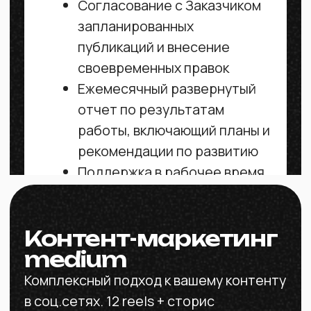
Продающее описание
профиля
Обработка фото, монтаж
видео для аккаунта
Генерация продающих,
развлекательных,
познавательных и
вовлекающих рубрик для
аккаунта
Согласование с Заказчиком
запланированных
публикаций и внесение
своевременных правок
Ежемесячный развернутый
отчет по результатам
работы, включающий планы и
рекомендации по развитию
Поддержка в рабочее время
в общем чате WhatsApp по
возникшим вопросам и