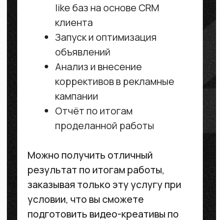
Формирование уникального
торгового предложения под
компанию
Создание до 5 сайтов-
офферов под ваш продукт
Разработка медиаплана
компании в соответствии
с ее целями, задачами
и бюджетом
Создание статических
таргетинг-креативов под
разлиные типы объявлений
Создание
индивидуализованных look-a-
like баз на основе CRM
клиента
Запуск и оптимизация
объявлений
Анализ и внесение
коррективов в рекламные