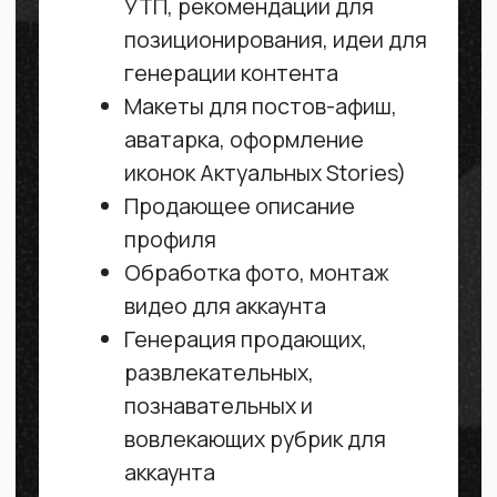
Оставить заявку
Стратегия продвижения на 3
месяца, контент-сетка и
рубрикатор
Формирование и постинг
reels в ленту (6 постов
в месяц). Возможен
авторепост в Youtube (для
видео-формата)
Постинг Stories ежедневно
5-7 слайдов различных
рубрик
Помощь с выбором целевых
УТП, рекомендации для
позиционирования, идеи для
генерации контента
Макеты для постов-афиш,
аватарка, оформление
иконок Актуальных Stories)