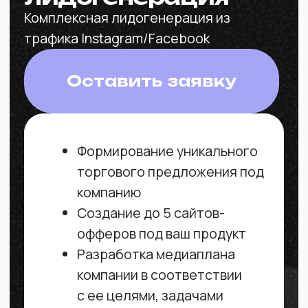
Контент-маркетинг
full
Комплексный подход к вашему контенту
в соц.сетях. 18 reels + сторис
Оставить заявку
Стратегия продвижения на 3
месяца, контент-сетка и
рубрикатор
Формирование и постинг
reels в ленту (18 постов
в месяц). Возможен