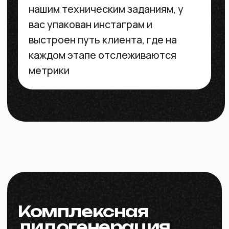
кампании
Интеграция системы с CRM и
системами аналитики
Доступ к материалам по
продажам
Анализ продаж компании
Отчёт по итогам
проделанной работы
Можно получить отличный
результат по итогам работы,
заказывая только эту услугу при
условии, что вы сможете
подготовить видео-креативы по
нашим техническим заданиям, у
вас упакован инстаграм и
выстроен путь клиента, где на
каждом этапе отслеживаются
метрики