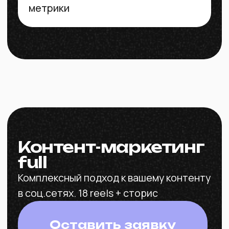
месяца, контент-сетка и
рубрикатор
Формирование и постинг
reels в ленту (12 постов
в месяц). Возможен
авторепост в Youtube (для
видео-формата)
Постинг Stories ежедневно
5-7 слайдов различных
рубрик
Помощь с выбором целевых
УТП, рекомендации для
позиционирования, идеи для
генерации контента
Макеты для постов-афиш,
аватарка, оформление
иконок Актуальных Stories)
Продающее описание
профиля
Обработка фото, монтаж
видео для аккаунта