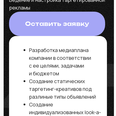
нашим техническим заданиям, у
вас упакован инстаграм и
выстроен путь клиента, где на
каждом этапе отслеживаются
метрики
Комплексная
лидогенерация
Комплексная лидогенерация из
трафика Instagram/Facebook
Оставить заявку